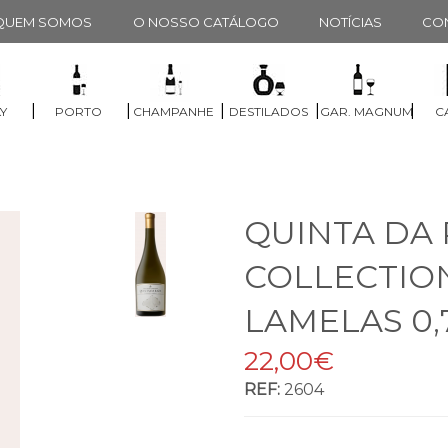
QUEM SOMOS
O NOSSO CATÁLOGO
NOTÍCIAS
CO
|
|
|
|
|
Y
PORTO
CHAMPANHE
DESTILADOS
GAR. MAGNUM
C
QUINTA DA 
COLLECTIO
LAMELAS 0,
22,00€
REF:
2604