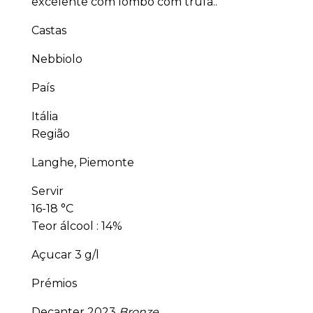
excelente com lombo com trufa..
Castas
Nebbiolo
País
Itália
Região
Langhe, Piemonte
Servir
16-18 °C
Teor álcool : 14%
Açucar 3 g/l
Prémios
Decanter 2023
Bronze